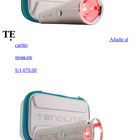
TENDLITE
Añadir al
carrito
TENDLITE
S/
1,070.00