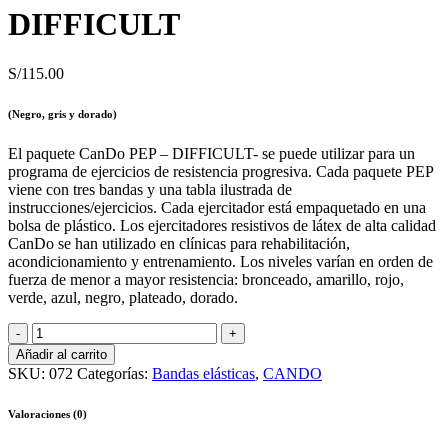
DIFFICULT
S/
115.00
(Negro, gris y dorado)
El paquete CanDo PEP – DIFFICULT- se puede utilizar para un
programa de ejercicios de resistencia progresiva. Cada paquete PEP
viene con tres bandas y una tabla ilustrada de
instrucciones/ejercicios. Cada ejercitador está empaquetado en una
bolsa de plástico. Los ejercitadores resistivos de látex de alta calidad
CanDo se han utilizado en clínicas para rehabilitación,
acondicionamiento y entrenamiento. Los niveles varían en orden de
fuerza de menor a mayor resistencia: bronceado, amarillo, rojo,
verde, azul, negro, plateado, dorado.
Bandas
elásticas
Añadir al carrito
CanDo
SKU:
072
Categorías:
Bandas elásticas
,
CANDO
PEP
–
Valoraciones (0)
DIFFICULT
quantity