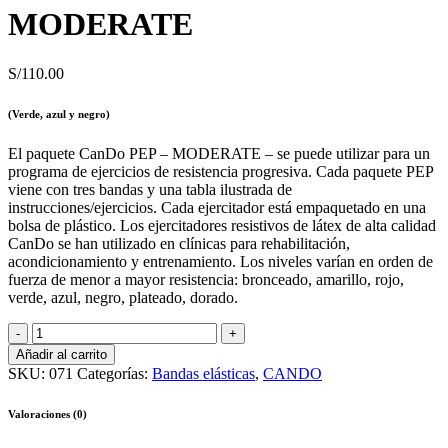
MODERATE
S/
110.00
(Verde, azul y negro)
El paquete CanDo PEP – MODERATE – se puede utilizar para un
programa de ejercicios de resistencia progresiva. Cada paquete PEP
viene con tres bandas y una tabla ilustrada de
instrucciones/ejercicios. Cada ejercitador está empaquetado en una
bolsa de plástico. Los ejercitadores resistivos de látex de alta calidad
CanDo se han utilizado en clínicas para rehabilitación,
acondicionamiento y entrenamiento. Los niveles varían en orden de
fuerza de menor a mayor resistencia: bronceado, amarillo, rojo,
verde, azul, negro, plateado, dorado.
Bandas
elásticas
Añadir al carrito
CanDo
SKU:
071
Categorías:
Bandas elásticas
,
CANDO
PEP
–
Valoraciones (0)
MODERATE
quantity