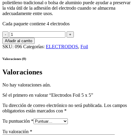
polietileno tradicional o bolsa de aluminio puede ayudar a preservar
la vida útil de la adhesión del electrodo cuando se almacena
adecuadamente entre usos.
Cada paquete contiene 4 electrodos
Electrodos
Foil
Añadir al carrito
5
SKU:
096
Categorías:
ELECTRODOS
,
Foil
x
5
Valoraciones (0)
quantity
Valoraciones
No hay valoraciones aún.
Sé el primero en valorar “Electrodos Foil 5 x 5”
Tu dirección de correo electrónico no será publicada.
Los campos
obligatorios están marcados con
*
Tu puntuación
*
Tu valoración
*