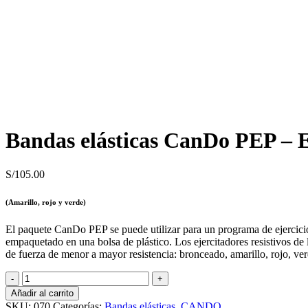
Bandas elásticas CanDo PEP –
S/
105.00
(Amarillo, rojo y verde)
El paquete CanDo PEP se puede utilizar para un programa de ejercicios
empaquetado en una bolsa de plástico. Los ejercitadores resistivos de 
de fuerza de menor a mayor resistencia: bronceado, amarillo, rojo, ver
Bandas
elásticas
Añadir al carrito
CanDo
SKU:
070
Categorías:
Bandas elásticas
,
CANDO